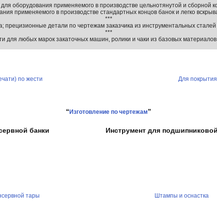
 для оборудования применяемого в производстве цельнотянутой и сборной к
ания применяемого в производстве стандартных концов банок и легко вскры
***
; прецизионные детали по чертежам заказчика из инструментальных сталей
***
ти для любых марок закаточных машин, ролики и чаки из базовых материало
ечати) по жести
Для покрытия
“
”
Изготовление по чертежам
сервной банки
Инструмент для подшипниково
нсервной тары
Штампы и оснастка