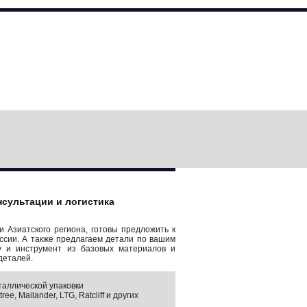
нсультации и логистика
 Азиатского региона, готовы предложить к
ссии. А также предлагаем детали по вашим
у и инструмент из базовых материалов и
деталей.
таллической упаковки
 Mailander, LTG, Ratcliff и других