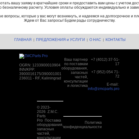
отать вашу заявку в кратчайшие сроки и предоставить вам цены с учетом дост
о безналичному расчету. Условия оплаты обсуждаются индивидуально и завис
е вопросы, которые у вас могут возникнуть, и надеемся на долгосрочное и п
Ждем от Вас запросы! Будем рады сотрудничеству.
ГЛАВНАЯ
ПРЕДЛОЖЕНИЯ и УСЛУГИ
О НАС
КОНТАКТЫ
|
|
|
Ваш партнер
+7 (4012) 37-51-
по поставкам
17
OGRN: 1233900010904
оборудования,
INN/KPP:
+7 (952) 054 71-
запасных
3900016175/390001001
72
частей,
236011 - RF, Kaliningrad
консультации
E-mail:
и логистика
info@zmcparts.pro
© 2023-
2026 Z.M.C.
Parts
Pro Поставка
Политика
оборудования,
конфиденциальности
запасных
частей,
консультации