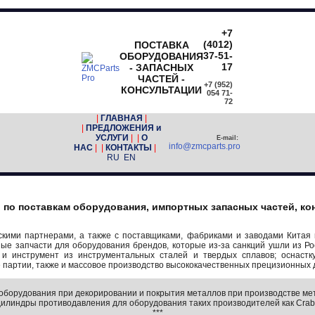
+7
(4012)
ПОСТАВКА
37-51-
ОБОРУДОВАНИЯ
17
- ЗАПАСНЫХ
ЧАСТЕЙ -
+7 (952)
КОНСУЛЬТАЦИИ
054 71-
72
|
ГЛАВНАЯ
|
|
ПРЕДЛОЖЕНИЯ и
УСЛУГИ
| |
О
E-mail:
info@zmcparts.pro
НАС
| |
КОНТАКТЫ
|
RU
EN
по поставкам оборудования, импортных запасных частей, ко
кими партнерами, а также с поставщиками, фабриками и заводами Китая и
е запчасти для оборудования брендов, которые из-за санкций ушли из Ро
 и инструмент из инструментальных сталей и твердых сплавов; оснастк
е партии, также и массовое производство высококачественных прецизионных 
оборудования при декорировании и покрытия металлов при производстве ме
линдры противодавления для оборудования таких производителей как Crabtree,
***