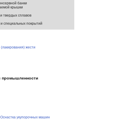
онсервной банки
ваемой крышки
 и твердых сплавов
в и специальных покрытий
 (лакирования) жести
й промышленности
Оснастка укупорочных машин